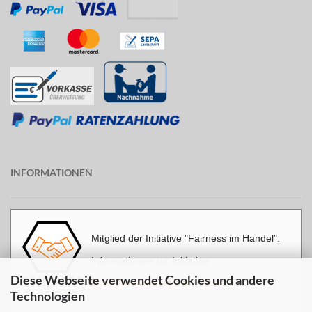
INFORMATIONEN
Mitglied der Initiative "Fairness im Handel".
Informationen zur Initiative:
Diese Webseite verwendet Cookies und andere
https://www.fairness-im-handel.de
Technologien