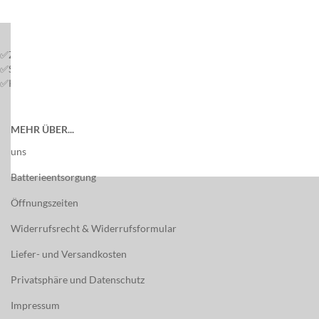
IHRE VORTEILE BEI UNS: ✅ SCHNELLE BEARBEITUNG
✅ZUVERLÄSSIG ✅SCHNELLE LIEFERUNG ✅HOHE QUALITÄT
✅SORGFÄLTIGE AUSFÜHRUNG ✅30 JAHRE ERFAHRUNG
✅KUNDENFREUNDLICHE ABWICKLUNG ✅SICHER EINKAUFEN
MEHR ÜBER...
uns
Batterieentsorgung
Öffnungszeiten
Widerrufsrecht & Widerrufsformular
Liefer- und Versandkosten
Privatsphäre und Datenschutz
Impressum